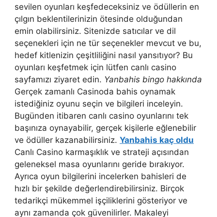
sevilen oyunları keşfedeceksiniz ve ödüllerin en
çılgın beklentilerinizin ötesinde olduğundan
emin olabilirsiniz. Sitenizde satıcılar ve dil
seçenekleri için ne tür seçenekler mevcut ve bu,
hedef kitlenizin çeşitliliğini nasıl yansıtıyor? Bu
oyunları keşfetmek için lütfen canlı casino
sayfamızı ziyaret edin.
Yanbahis bingo hakkında
Gerçek zamanlı Casinoda bahis oynamak
istediğiniz oyunu seçin ve bilgileri inceleyin.
Bugünden itibaren canlı casino oyunlarını tek
başınıza oynayabilir, gerçek kişilerle eğlenebilir
ve ödüller kazanabilirsiniz.
Yanbahis kaç oldu
Canlı Casino karmaşıklık ve strateji açısından
geleneksel masa oyunlarını geride bırakıyor.
Ayrıca oyun bilgilerini incelerken bahisleri de
hızlı bir şekilde değerlendirebilirsiniz. Birçok
tedarikçi mükemmel işçiliklerini gösteriyor ve
aynı zamanda çok güvenilirler. Makaleyi