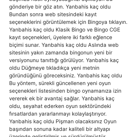
gönderiye bir göz atın. Yanbahis kaç oldu
Bundan sonra web sitesindeki kayıt
seçeneklerini görüntülemek için Bingoya tıklayın.
Yanbahis kaç oldu Klasik Bingo ve Bingo CGE
kayıt seçenekleri, üyelere iki farklı eğlence
biçimi sunar. Yanbahis kaç oldu Aslında web
sitesinin yakın zamanda bingonun yeni bir
versiyonunu tanıttığı görülüyor. Yanbahis kaç
oldu Düğmeye tıkladıkça yeni metnin
göründüğünü göreceksiniz. Yanbahis kaç oldu
Bu yöntem, sürekli güncellenen yeni oyun
seçenekleri listesinden bingo oynamanıza izin
vererek ek bir avantaj sağlar. Yanbahis kaç
oldu, seyahat ederken oyun sektöründeki
fırsatlardan yararlanmayı kolaylaştırıyor.
Yanbahis kaç oldu Pişman olacaksınız Oyun
başından sonuna kadar kaliteli bir altyapı
üzerinde geliştirilmiş ve sürdürülmüştür.