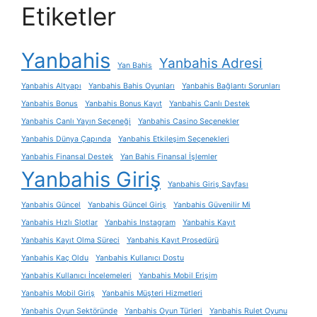
Etiketler
Yanbahis
Yanbahis Adresi
Yan Bahis
Yanbahis Altyapı
Yanbahis Bahis Oyunları
Yanbahis Bağlantı Sorunları
Yanbahis Bonus
Yanbahis Bonus Kayıt
Yanbahis Canlı Destek
Yanbahis Canlı Yayın Seçeneği
Yanbahis Casino Seçenekler
Yanbahis Dünya Çapında
Yanbahis Etkileşim Seçenekleri
Yanbahis Finansal Destek
Yan Bahis Finansal İşlemler
Yanbahis Giriş
Yanbahis Giriş Sayfası
Yanbahis Güncel
Yanbahis Güncel Giriş
Yanbahis Güvenilir Mi
Yanbahis Hızlı Slotlar
Yanbahis Instagram
Yanbahis Kayıt
Yanbahis Kayıt Olma Süreci
Yanbahis Kayıt Prosedürü
Yanbahis Kaç Oldu
Yanbahis Kullanıcı Dostu
Yanbahis Kullanıcı İncelemeleri
Yanbahis Mobil Erişim
Yanbahis Mobil Giriş
Yanbahis Müşteri Hizmetleri
Yanbahis Oyun Sektöründe
Yanbahis Oyun Türleri
Yanbahis Rulet Oyunu