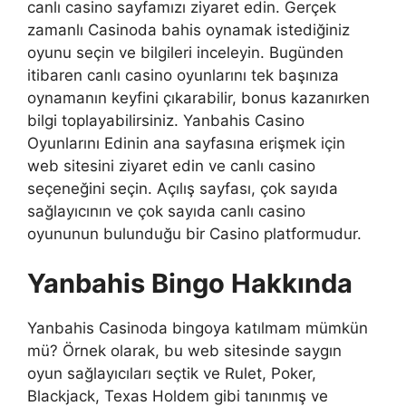
canlı casino sayfamızı ziyaret edin. Gerçek
zamanlı Casinoda bahis oynamak istediğiniz
oyunu seçin ve bilgileri inceleyin. Bugünden
itibaren canlı casino oyunlarını tek başınıza
oynamanın keyfini çıkarabilir, bonus kazanırken
bilgi toplayabilirsiniz. Yanbahis Casino
Oyunlarını Edinin ana sayfasına erişmek için
web sitesini ziyaret edin ve canlı casino
seçeneğini seçin. Açılış sayfası, çok sayıda
sağlayıcının ve çok sayıda canlı casino
oyununun bulunduğu bir Casino platformudur.
Yanbahis Bingo Hakkında
Yanbahis Casinoda bingoya katılmam mümkün
mü? Örnek olarak, bu web sitesinde saygın
oyun sağlayıcıları seçtik ve Rulet, Poker,
Blackjack, Texas Holdem gibi tanınmış ve