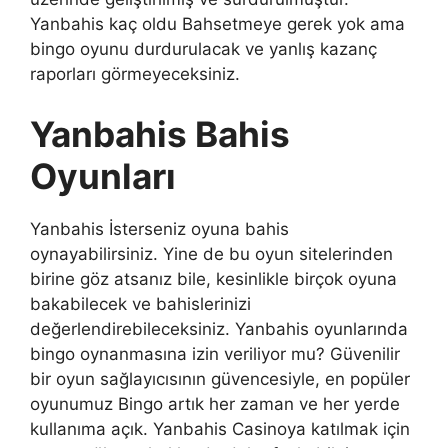
Yanbahis kaç oldu Bahsetmeye gerek yok ama
bingo oyunu durdurulacak ve yanlış kazanç
raporları görmeyeceksiniz.
Yanbahis Bahis
Oyunları
Yanbahis İsterseniz oyuna bahis
oynayabilirsiniz. Yine de bu oyun sitelerinden
birine göz atsanız bile, kesinlikle birçok oyuna
bakabilecek ve bahislerinizi
değerlendirebileceksiniz. Yanbahis oyunlarında
bingo oynanmasına izin veriliyor mu? Güvenilir
bir oyun sağlayıcısının güvencesiyle, en popüler
oyunumuz Bingo artık her zaman ve her yerde
kullanıma açık. Yanbahis Casinoya katılmak için