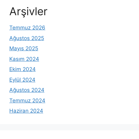
Arşivler
Temmuz 2026
Ağustos 2025
Mayıs 2025
Kasım 2024
Ekim 2024
Eylül 2024
Ağustos 2024
Temmuz 2024
Haziran 2024