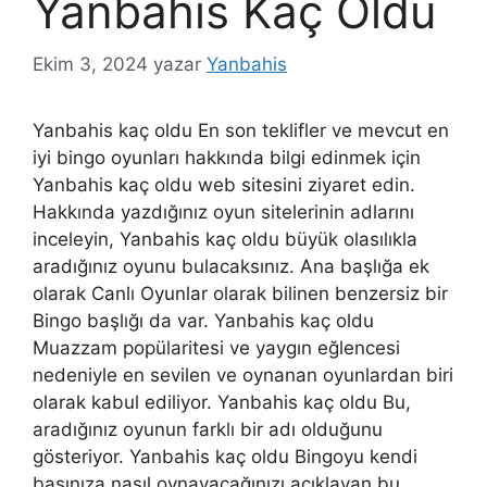
Yanbahis Kaç Oldu
Ekim 3, 2024
yazar
Yanbahis
Yanbahis kaç oldu En son teklifler ve mevcut en
iyi bingo oyunları hakkında bilgi edinmek için
Yanbahis kaç oldu web sitesini ziyaret edin.
Hakkında yazdığınız oyun sitelerinin adlarını
inceleyin, Yanbahis kaç oldu büyük olasılıkla
aradığınız oyunu bulacaksınız. Ana başlığa ek
olarak Canlı Oyunlar olarak bilinen benzersiz bir
Bingo başlığı da var. Yanbahis kaç oldu
Muazzam popülaritesi ve yaygın eğlencesi
nedeniyle en sevilen ve oynanan oyunlardan biri
olarak kabul ediliyor. Yanbahis kaç oldu Bu,
aradığınız oyunun farklı bir adı olduğunu
gösteriyor. Yanbahis kaç oldu Bingoyu kendi
başınıza nasıl oynayacağınızı açıklayan bu