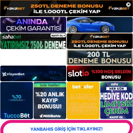
×
YANBAHIS GİRİŞ İÇİN TIKLAYINIZ!