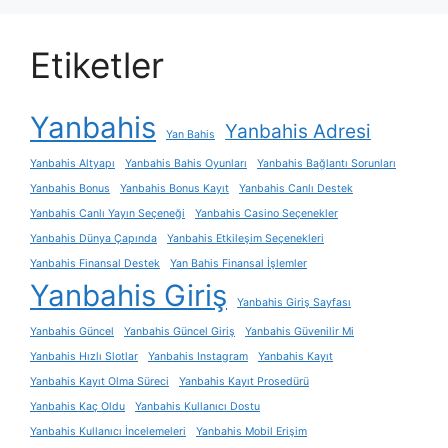
Etiketler
Yanbahis
Yanbahis Adresi
Yan Bahis
Yanbahis Altyapı
Yanbahis Bahis Oyunları
Yanbahis Bağlantı Sorunları
Yanbahis Bonus
Yanbahis Bonus Kayıt
Yanbahis Canlı Destek
Yanbahis Canlı Yayın Seçeneği
Yanbahis Casino Seçenekler
Yanbahis Dünya Çapında
Yanbahis Etkileşim Seçenekleri
Yanbahis Finansal Destek
Yan Bahis Finansal İşlemler
Yanbahis Giriş
Yanbahis Giriş Sayfası
Yanbahis Güncel
Yanbahis Güncel Giriş
Yanbahis Güvenilir Mi
Yanbahis Hızlı Slotlar
Yanbahis Instagram
Yanbahis Kayıt
Yanbahis Kayıt Olma Süreci
Yanbahis Kayıt Prosedürü
Yanbahis Kaç Oldu
Yanbahis Kullanıcı Dostu
Yanbahis Kullanıcı İncelemeleri
Yanbahis Mobil Erişim