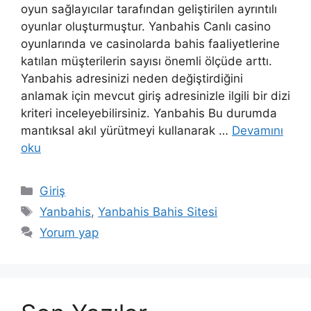
oyun sağlayıcılar tarafından geliştirilen ayrıntılı
oyunlar oluşturmuştur. Yanbahis Canlı casino
oyunlarında ve casinolarda bahis faaliyetlerine
katılan müşterilerin sayısı önemli ölçüde arttı.
Yanbahis adresinizi neden değiştirdiğini
anlamak için mevcut giriş adresinizle ilgili bir dizi
kriteri inceleyebilirsiniz. Yanbahis Bu durumda
mantıksal akıl yürütmeyi kullanarak …
Devamını
oku
Kategoriler
Giriş
Etiketler
Yanbahis
,
Yanbahis Bahis Sitesi
Yorum yap